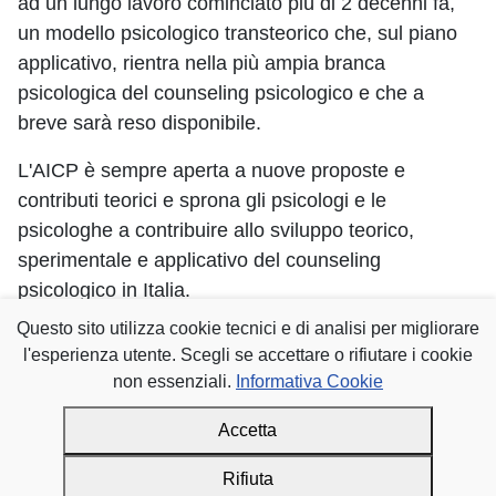
ad un lungo lavoro cominciato più di 2 decenni fa,
un modello psicologico transteorico che, sul piano
applicativo, rientra nella più ampia branca
psicologica del counseling psicologico e che a
breve sarà reso disponibile.
L'AICP è sempre aperta a nuove proposte e
contributi teorici e sprona gli psicologi e le
psicologhe a contribuire allo sviluppo teorico,
sperimentale e applicativo del counseling
psicologico in Italia.
Questo sito utilizza cookie tecnici e di analisi per migliorare
Dettagli
Scritto da
AICP/ISP
l'esperienza utente. Scegli se accettare o rifiutare i cookie
Categoria:
COUNSELING PSICOLOGICO
non essenziali.
Informativa Cookie
accademia italiana counseling psicologico
AICP
Accetta
Rifiuta
Articolo precedente: Counseling Psicologico vs. Psicologia Positiva
Articolo suc
Prec
Avanti